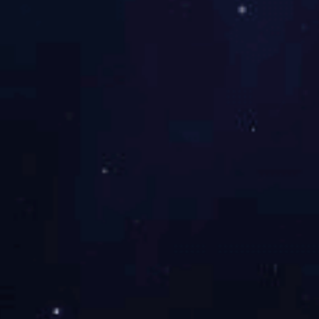
福建省长汀职业中专学校区域性实训中心建设项目
扫二维码用手机看
未找到相应参数组，请于后台属性模板中添加
上一个
鑫竹海材料库工程
下一个
永定县寨下保障性住房10#、11#、12#、17#楼及2号、3号地
CONTACT INFORMATION
联系方式
福建省龙岩市新罗区东肖镇龙腾南路14号珠江大厦7层701室
0597-2336139
382955834@qq.com
WEBSITE QR CODE
网站二维码
扫一扫进入网站