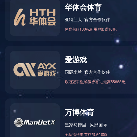
荣誉资质
企业资质
企业专利
企业荣誉
企业业绩
