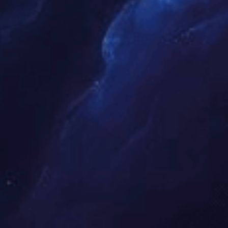
业绩
房建工程业绩