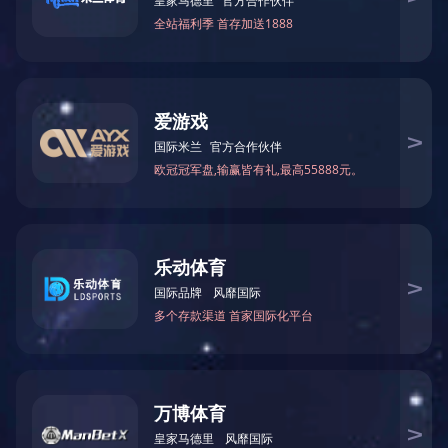
企业业绩
市政工程业绩
公路业绩工程业绩
电力工程业绩
水利工程业绩
房建工程业绩
业绩展示
新闻中心
