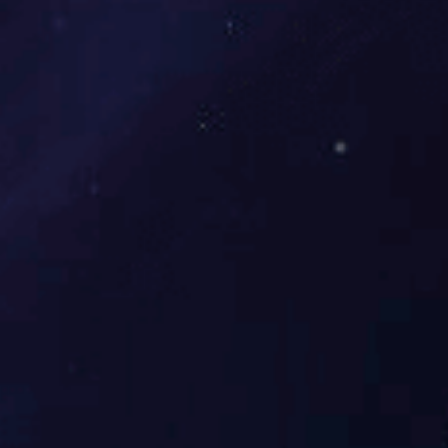
联系方式
客户留言
当前位置：
华体会官方网页版
/
在线留言
在线留言
我们可以根据您的需求为您推荐合适的解决方案，请您填写以下表
格，我们会及时联系您！
留言应用名称：
客户留言
描述：
*
留言内容：
姓名：