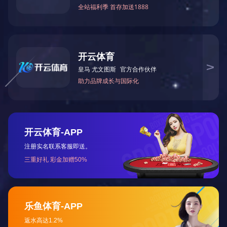
新闻中心
公司新闻
业内动态
联系我们
