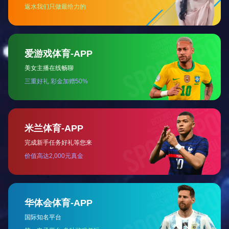
联系我们
联系方式
客户留言
华体会官方网页版
公司简介
荣誉资质
企业资质
企业专利
企业荣誉
企业业绩
市政工程业绩
公路业绩工程业绩
电力工程业绩
水利工
程业绩
房建工程业绩
业绩展示