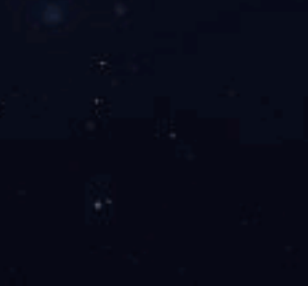
联系方式
福建省龙岩市新罗区东肖镇龙腾南路14号珠江大厦7层701室
0597-2336139
382955834@qq.com
WEBSITE QR CODE
网站二维码
扫一扫进入网站
微信公众号
扫一扫关注微信公众号
ONLINE MESSAGE
联系方式