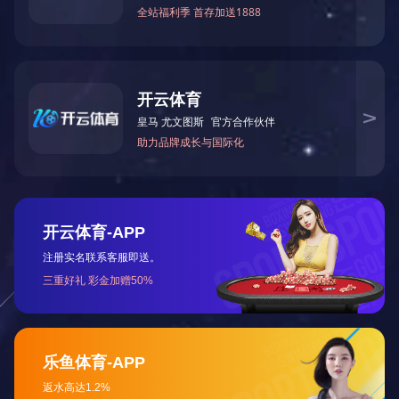
新闻中心
公司新闻
业内动态
联系我们
