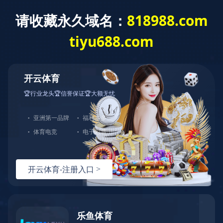
华体会官方网页版
公司简介
荣誉资质
